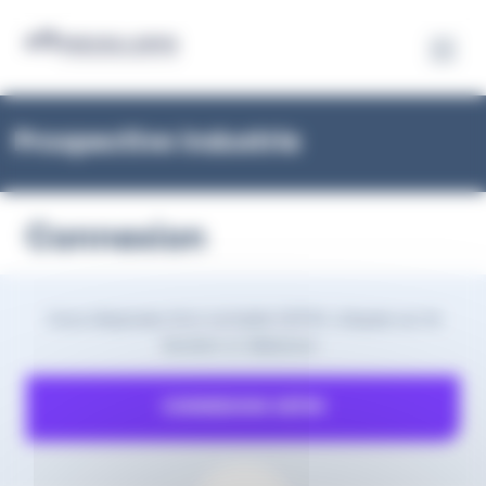
Panneau de gestion des cookies
Prospective Industrie
Connexion
Vous disposez d'un compte CETIM, cliquez sur le
bouton ci-dessous :
CONNEXION CETIM