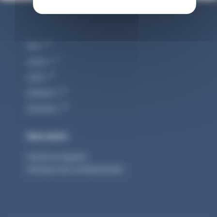
FIM
Cetim
UNM
Sofitech
Cemeca
Nous suivre
Mentions légales
Politique de confidentialité