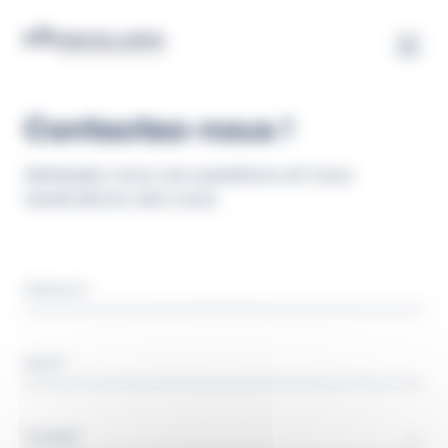
Panneau de gestion des cookies
Contactez-nous !
Adressez-nous vos questions et nous
reviendrons vers vous.
Prénom*
Nom*
Civilité*