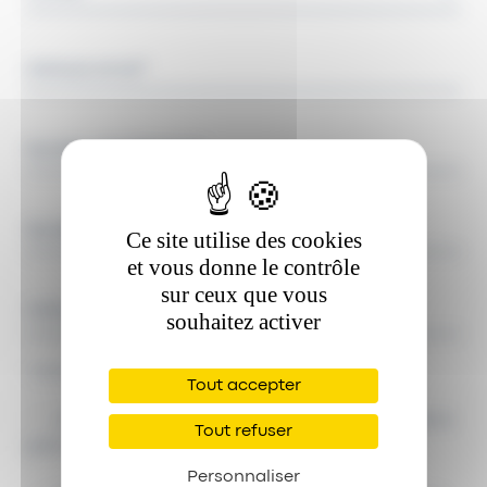
Adresse email*
Numéro de téléphone
Société
Ce site utilise des cookies
et vous donne le contrôle
sur ceux que vous
Votre message*
souhaitez activer
*champs obligatoires
Tout accepter
J'accepte de recevoir des communications de la
Tout refuser
part de Mecallians.
Personnaliser