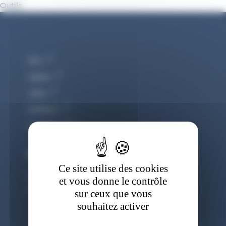
Panneau de gestion des cookies
Outils
FIM
Cetim
UNM
Sofitech
Cemeca
Nous suivre
Ce site utilise des cookies
Mentions légales
et vous donne le contrôle
Politique de confidentialité
sur ceux que vous
souhaitez activer